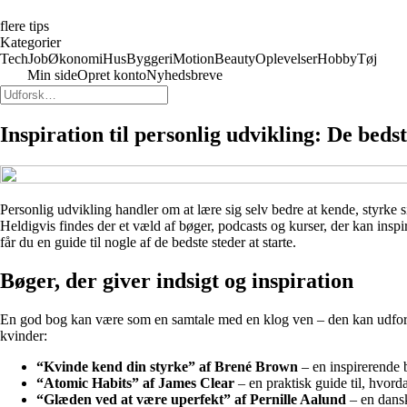
flere tips
Kategorier
Tech
Job
Økonomi
Hus
Byggeri
Motion
Beauty
Oplevelser
Hobby
Tøj
Min side
Opret konto
Nyhedsbreve
Inspiration til personlig udvikling: De beds
Personlig udvikling handler om at lære sig selv bedre at kende, styrke s
Heldigvis findes der et væld af bøger, podcasts og kurser, der kan inspir
får du en guide til nogle af de bedste steder at starte.
Bøger, der giver indsigt og inspiration
En god bog kan være som en samtale med en klog ven – den kan udfordre 
kvinder:
“Kvinde kend din styrke” af Brené Brown
– en inspirerende 
“Atomic Habits” af James Clear
– en praktisk guide til, hvord
“Glæden ved at være uperfekt” af Pernille Aalund
– en dansk