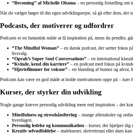
“Becoming” af Michelle Obama
– en personlig fortælling om id
Når du vælger bøger til din egen udviklingsrejse, så gå efter dem, der t
Podcasts, der motiverer og udfordrer
Podcasts er en fantastisk måde at få inspiration på, mens du pendler, gå
“The Mindful Woman”
– en dansk podcast, der sætter fokus på
livsvalg.
“Oprah’s Super Soul Conversations”
– en international klassik
“Kvinde, kend din karriere”
– en podcast med fokus på kvinder i
“Hjerteflimmer for voksne”
– en blanding af humor og alvor, h
Podcasts kan være en god måde at holde motivationen oppe på – især hvis 
Kurser, der styrker din udvikling
Nogle gange kræver personlig udvikling mere end inspiration – det kræve
Mindfulness og stresshåndtering
– mange aftenskoler og online
hverdagen.
Personlig ledelse og kommunikation
– kurser, der hjælper dig 
Kreativ selvudfoldelse
– malekurser, skriveterapi eller dans kan