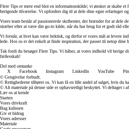
Flere Tips er mere end blot en informationskilde; vi ønsker at skabe et 
berigende tilværelse. Vi opfordrer dig til at dele dine egne erfaringer 
Vores team består af passionerede skribenter, der brænder for at dele d
stræber efter at være din go-to kilde, når du har brug for et godt råd ell
Vi forstår, at livet kan være hektisk, og derfor er vores mål at levere in
lede. Hos os er det enkelt at finde inspiration, der passer til netop dine 
Tak fordi du besøger Flere Tips. Vi håber, at vores indhold vil berige 
fællesskab!
Del med omtanke
X
Facebook
Instagram
LinkedIn
YouTube
Pin
© Gengivelse forbudt.
© Rettighederne tilhører os. Vi kan få en lille andel af salget, hvis du
© Alt materiale på denne side er ophavsretligt beskyttet. Vi deltager i 
Lær os at kende
Starten
Vores drivkraft
Bag kulissen
Giv et bidrag
Vores adresser
Materiale
Gratis ressourcer