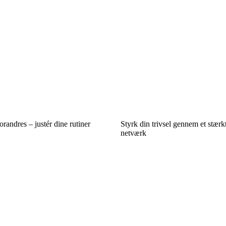
randres – justér dine rutiner
Styrk din trivsel gennem et stærk
netværk