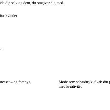
 både dig selv og dem, du omgiver dig med.
 for kvinder
en
presset – og forebyg
Mode som selvudtryk: Skab din pe
med kreativitet