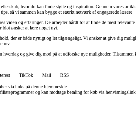
fællesskab, hvor du kan finde støtte og inspiration. Gennem vores artikle
og tips, så vi sammen kan bygge et stærkt netværk af engagerede læsere.
eres viden og erfaringer. De arbejder hårdt for at finde de mest relevan
er blot ønsker at lære noget nyt.
dhold, der er både nyttigt og let tilgængeligt. Vi ønsker at give dig muli
behov.
din hverdag og give dig mod på at udforske nye muligheder. Tilsammen ka
terest
TikTok
Mail
RSS
 køber via links på denne hjemmeside.
affiliateprogrammer og kan modtage betaling for køb via henvisningslinks