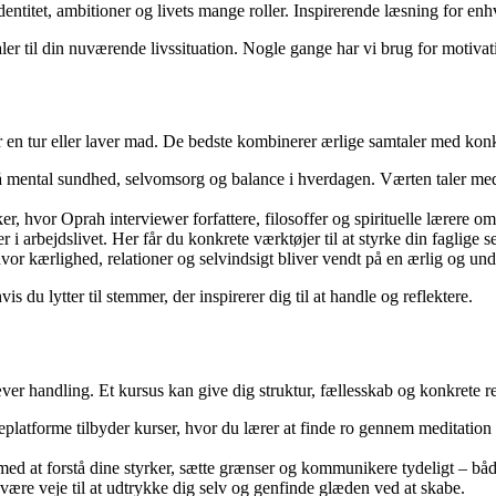
entitet, ambitioner og livets mange roller. Inspirerende læsning for enhve
aler til din nuværende livssituation. Nogle gange har vi brug for motivat
r en tur eller laver mad. De bedste kombinerer ærlige samtaler med konkr
 mental sundhed, selvomsorg og balance i hverdagen. Værten taler med e
er, hvor Oprah interviewer forfattere, filosoffer og spirituelle lærere om
 arbejdslivet. Her får du konkrete værktøjer til at styrke din faglige sel
vor kærlighed, relationer og selvindsigt bliver vendt på en ærlig og u
du lytter til stemmer, der inspirerer dig til at handle og reflektere.
r handling. Et kursus kan give dig struktur, fællesskab og konkrete red
platforme tilbyder kurser, hvor du lærer at finde ro gennem meditation o
med at forstå dine styrker, sætte grænser og kommunikere tydeligt – både
 være veje til at udtrykke dig selv og genfinde glæden ved at skabe.