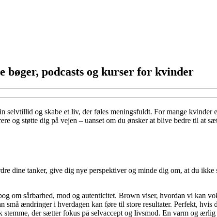
te bøger, podcasts og kurser for kvinder
in selvtillid og skabe et liv, der føles meningsfuldt. For mange kvinder
ere og støtte dig på vejen – uanset om du ønsker at blive bedre til at sæt
dine tanker, give dig nye perspektiver og minde dig om, at du ikke står
bog om sårbarhed, mod og autenticitet. Brown viser, hvordan vi kan voks
an små ændringer i hverdagen kan føre til store resultater. Perfekt, hvis
 stemme, der sætter fokus på selvaccept og livsmod. En varm og ærlig b