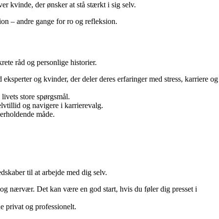
r kvinde, der ønsker at stå stærkt i sig selv.
ion – andre gange for ro og refleksion.
ete råd og personlige historier.
ksperter og kvinder, der deler deres erfaringer med stress, karriere og
 livets store spørgsmål.
vtillid og navigere i karrierevalg.
nderholdende måde.
skaber til at arbejde med dig selv.
g nærvær. Det kan være en god start, hvis du føler dig presset i
 privat og professionelt.