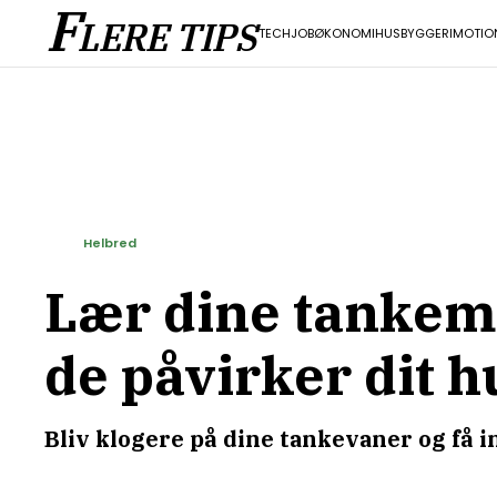
F
LERE TIPS
TECH
JOB
ØKONOMI
HUS
BYGGERI
MOTIO
Helbred
Lær dine tankemø
de påvirker dit 
Bliv klogere på dine tankevaner og få in