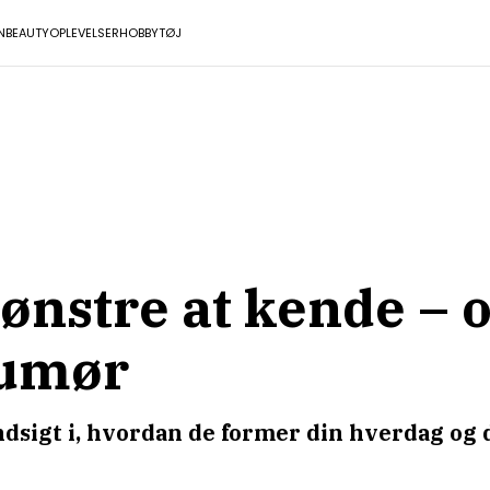
N
BEAUTY
OPLEVELSER
HOBBY
TØJ
nstre at kende – o
humør
dsigt i, hvordan de former din hverdag og di