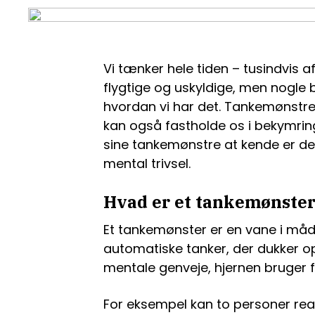
Vi tænker hele tiden – tusindvis 
flygtige og uskyldige, men nogle bl
hvordan vi har det. Tankemønst
kan også fastholde os i bekymring, 
sine tankemønstre at kende er der
mental trivsel.
Hvad er et tankemønste
Et tankemønster er en vane i måde
automatiske tanker, der dukker o
mentale genveje, hjernen bruger fo
For eksempel kan to personer rea