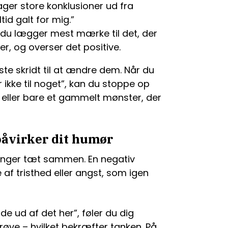
ger store konklusioner ud fra
tid galt for mig.”
du lægger mest mærke til det, der
r, og overser det positive.
te skridt til at ændre dem. Når du
 ikke til noget”, kan du stoppe op
– eller bare et gammelt mønster, der
åvirker dit humør
hænger tæt sammen. En negativ
se af tristhed eller angst, som igen
de ud af det her”, føler du dig
ve – hvilket bekræfter tanken. På