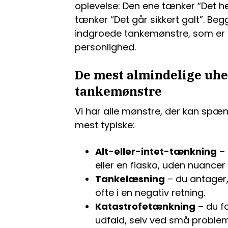
oplevelse: Den ene tænker “Det h
tænker “Det går sikkert galt”. Beg
indgroede tankemønstre, som er 
personlighed.
De mest almindelige uh
tankemønstre
Vi har alle mønstre, der kan spæn
mest typiske:
Alt-eller-intet-tænkning
– 
eller en fiasko, uden nuancer
Tankelæsning
– du antager,
ofte i en negativ retning.
Katastrofetænkning
– du fo
udfald, selv ved små problem