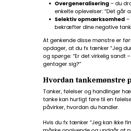
Overgeneralisering
– du dra
enkelte oplevelser: “Det går al
Selektiv opmærksomhed
– 
bekræfter dine negative tanke
At genkende disse mønstre er førs
opdager, at du fx tænker “Jeg dur
og spørge: “Er det virkelig sandt 
gentager sig?”
Hvordan tankemønstre p
Tanker, følelser og handlinger 
tanke kan hurtigt føre til en følel
påvirker, hvordan du handler.
Hvis du fx tænker “Jeg kan ikke fin
måske opgivende og undgår at prø